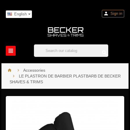

Sign in
English




Accessories

LE PLASTRON DE BARBIER PLASTBARB DE BECKER
SHAVES & TRIMS