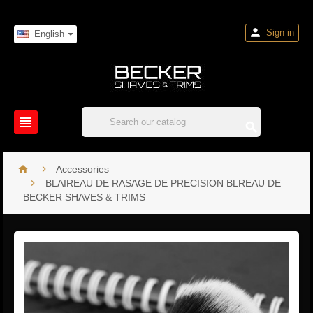

Sign in
English




Accessories

BLAIREAU DE RASAGE DE PRECISION BLREAU DE
BECKER SHAVES & TRIMS