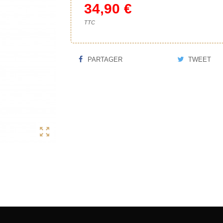
34,90 €
TTC
PARTAGER
TWEET
