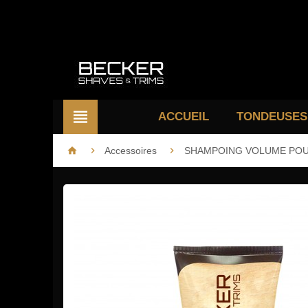

ACCUEIL
TONDEUSES



Accessoires
SHAMPOING VOLUME POU