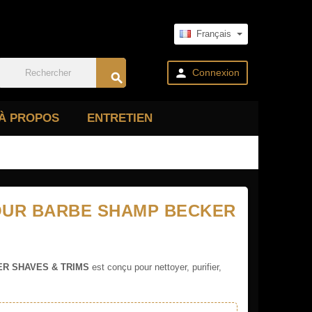
Français

Connexion

À PROPOS
ENTRETIEN
OUR BARBE SHAMP BECKER
R SHAVES & TRIMS
est conçu pour nettoyer, purifier,