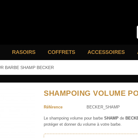
RASOIRS
COFFRETS
ACCESSOIRES
R BARBE SHAMP BECKER
SHAMPOING VOLUME P
Référence
BECKER_SHAMP
Le shampoing volume pour barbe
SHAMP
de
BECKE
protéger et donner du volume à votre barbe.